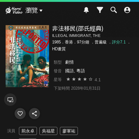
Hami Video
瀏覽
非法移民(邵氏經典)
ILLEGAL IMMIGRANT, THE
1985．香港．97分鐘 ．
普遍級
．
評分7.1
．
HD畫質
劇情
類型
國語, 粵語
發音
4.1
星等
下架時間 2028年01月31日
演員
荊永卓
吳福星
廖軍祐