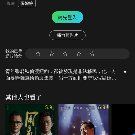
張婉婷
導演
請先登入
播放預告片
我的星等
影片給分
青年張君秋偷渡紐約，卻被發現是非法移民，他一方
面要籌錢還給偷渡集團，另一方面則要尋找假結婚對
象，以獲得居留權...。影片描述了中國移民在紐約生
活的血淚，有悲有喜，以非職業演員演繹真實個案，
其他人也看了
交織著其他非法移民的不同命運，青年的友誼、愛情
與理想的夢。
5.9
6.8