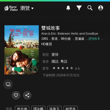
Hami Video
瀏覽
雙城故事
Alan＆Eric: Between Hello and Goodbye
1991．香港．98分鐘 ．
普遍級
．
評分6.9
．
HD畫質
愛情
類型
國語, 粵語
發音
4.6
星等
下架時間 2026年07月31日
演員
曾志偉
譚詠麟
張曼玉
柯受良