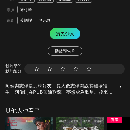
陳可辛
導演
黃炳耀
李志毅
編劇
請先登入
播放預告片
我的星等
影片給分
阿倫與志偉是兒時好友，長大後志偉開設養雞場維
生，阿倫則在PUB苦練歌藝，夢想成為歌星。後來，
志偉對Olive一見鍾情，怎知阿倫與Olive也生出情
愫，鑒於兄弟情深志偉把情感藏在心底。阿倫如願以
其他人也看了
償成為當紅歌星後，三人相處時間減少，一場颱風更
將養雞場摧毀，志偉於是黯然離去，莫非三人緣已
6.6
盡？