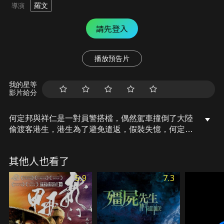
羅文
導演
請先登入
播放預告片
我的星等
影片給分
何定邦與祥仁是一對員警搭檔，偶然駕車撞倒了大陸
偷渡客港生，港生為了避免遣返，假裝失憶，何定邦
於心不忍之下帶她回家照顧，不料卻令其未婚妻誤
會，港生為避免何定邦為難，選擇倔強地流落街頭。
其他人也看了
後港生不慎被蛇頭所捉，要求何定邦交贖金贖人，又
強暴了港生。後何定邦終於趕到，與蛇頭血戰，何定
5.9
7.3
邦與港生患難見真情，可惜卻面臨遣返…