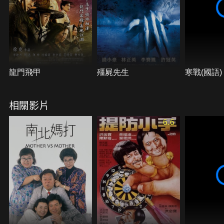
龍門飛甲
殭屍先生
寒戰(國語)
相關影片
6.6