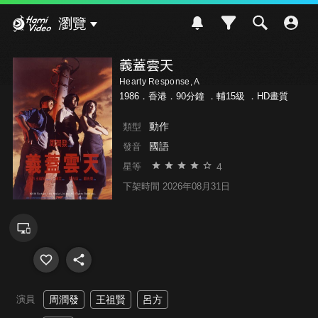
Hami Video
瀏覽
義蓋雲天
Hearty Response, A
1986．香港．90分鐘 ．
輔15級
．HD畫質
動作
類型
國語
發音
4
星等
下架時間 2026年08月31日
演員
周潤發
王祖賢
呂方