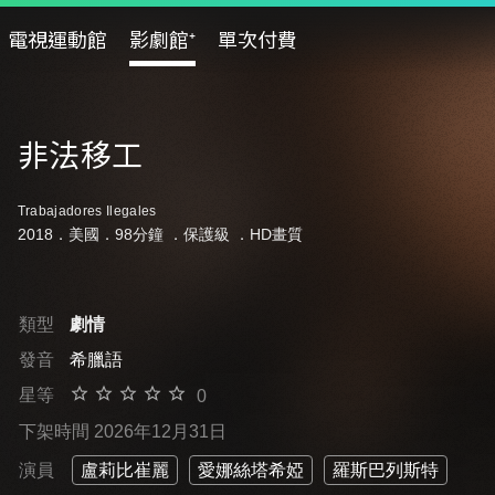
電視運動館
影劇館⁺
單次付費
非法移工
Trabajadores Ilegales
2018．美國．98分鐘 ．
保護級
．HD畫質
類型
劇情
發音
希臘語
星等
0
下架時間 2026年12月31日
演員
盧莉比崔麗
愛娜絲塔希婭
羅斯巴列斯特