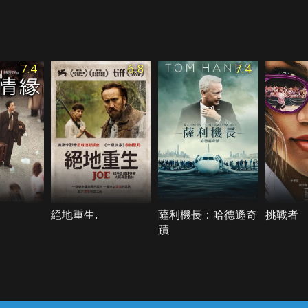
7.4
6.8
7.4
絕地重生.
薩利機長：哈德遜奇
挑戰者
蹟