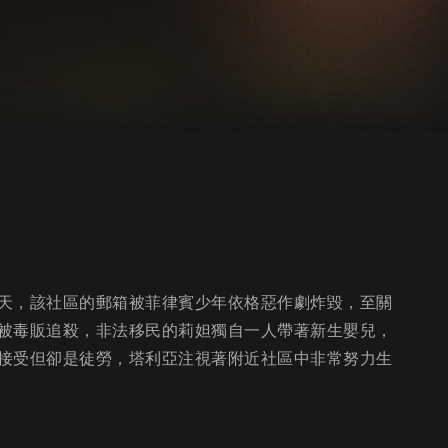
天，該社區的郵箱被菲律賓少年依格惡作劇炸毀，至關
被毒販追殺，非法移民的莉妲獨自一人帶著新生嬰兒，
接受但卻是徒勞，塔利亞注視著附近社區中非常努力生