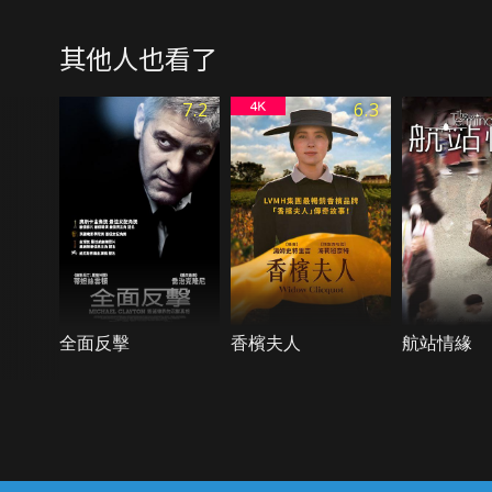
其他人也看了
7.2
6.3
全面反擊
香檳夫人
航站情緣
{{notifyMsg}}