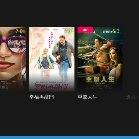
7.0
7.0
6.3
幸福再敲門
重擊人生
邊城