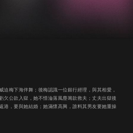
威迫梅下海伴舞；後梅認識一位銀行經理，與其相愛，
虧欠公款入獄，她不惜淪落風塵籌款救夫；丈夫出獄後
返港，要與她結婚；她滿懷高興，誰料其男友要她重操