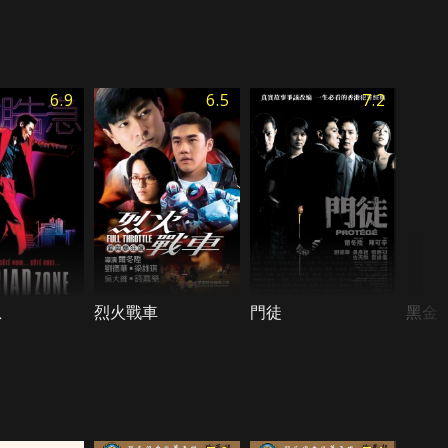
6.9
6.5
7.2
急
烈火戰車
門徒
黑金