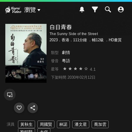
Hami Video
瀏覽
白日青春
The Sunny Side of the Street
2023．香港．111分鐘 ．
輔12級
．HD畫質
劇情
類型
粵語
發音
4.1
星等
下架時間 2030年02月12日
演員
黃秋生
周國賢
林諾
潘文星
喬加雲