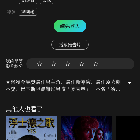
劉錫賢
太保
劉國瑞
導演
請先登入
播放預告片
我的星等
影片給分
★榮獲金馬獎最佳男主角、最佳新導演、最佳原著劇
本獎。巴基斯坦裔難民男孩「莫青春」，本名「哈
山」的他，一心想跟家人移民到加拿大，沒想到父親
卻因為車禍意外身亡。而在70年代偷渡到香港、與兒
其他人也看了
子關係疏離的計程車司機「陳白日」，意外協助涉入
黑幫而展開偷渡逃亡的哈山。只是追捕哈山的警察，
竟是白日的兒子；而白日幫助哈山的理由，也非哈山
所能承受之重…。