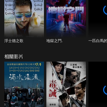
浮士德之歌
地獄之門.
一匹白馬
相關影片
7.1