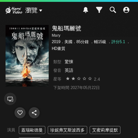
Hami Video
瀏覽
鬼船瑪麗號
Mary
2019．美國．85分鐘 ．
輔15級
．
評分5.1
．
HD畫質
驚悚
類型
英語
發音
2.4
星等
下架時間 2027年05月22日
演員
蓋瑞歐德曼
珍妮弗艾斯波西多
艾蜜莉摩提默