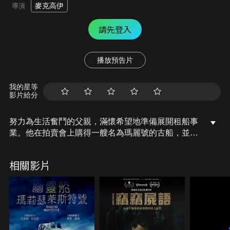
麥克高伊
導演
請先登入
播放預告片
我的星等
影片給分
努力為生活奮鬥的父親，滿懷希望地準備展開租船事
業。他在拍賣會上購得一艘名為瑪麗號的古船，並興
高采烈地帶著妻子和兩個女兒出海遊玩。乍看歡樂的
家庭旅遊，卻因為一連串不可預知的事件，成為一場
相關影片
揮之不去的夢魘。究竟，在這片與世隔絕的茫茫大海
中，他該如何保護家人？而瑪麗號又隱藏哪些駭人的
詛咒之謎呢？