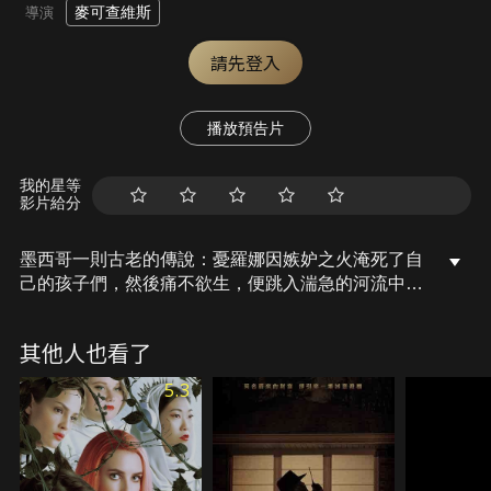
麥可查維斯
導演
請先登入
播放預告片
我的星等
影片給分
墨西哥一則古老的傳說：憂羅娜因嫉妒之火淹死了自
己的孩子們，然後痛不欲生，便跳入湍急的河流中。
如今，憂羅娜的眼淚是永恆的，同時也是致命的，半
夜聽到她死亡吶喊的人都會遭逢厄運。一名社工無視
其他人也看了
不安母親的恐怖警告，而這位母親被懷疑曾經危害自
己的小孩。社工和她的孩子們很快就被捲入可怕的超
5.3
自然領域。他們唯一能逃過憂羅娜致命報復的希望，
是去尋找一位背棄教會的神父，找到事件背後的真
相，拯救她的孩子。