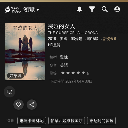
Hami Video
瀏覽
哭泣的女人
THE CURSE OF LA LLORONA
2019．美國．93分鐘 ．
輔15級
．
評分5.6
．
HD畫質
驚悚
類型
英語
發音
5
星等
好萊塢
下架時間 2027年04月30日
演員
琳達卡迪林尼
帕翠西婭維拉奎茲
東尼阿門多拉