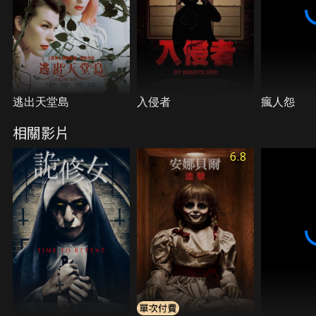
逃出天堂島
入侵者
瘋人怨
相關影片
6.8