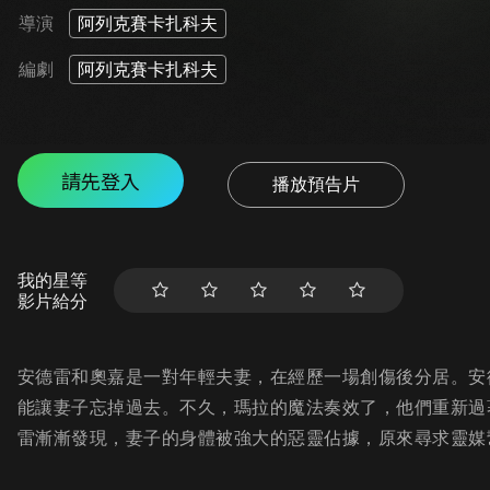
導演
阿列克賽卡扎科夫
編劇
阿列克賽卡扎科夫
請先登入
播放預告片
我的星等
影片給分
安德雷和奧嘉是一對年輕夫妻，在經歷一場創傷後分居。安
能讓妻子忘掉過去。不久，瑪拉的魔法奏效了，他們重新過
雷漸漸發現，妻子的身體被強大的惡靈佔據，原來尋求靈媒