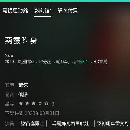
電視運動館
影劇館⁺
單次付費
惡靈附身
Mara
2020．歐洲國家．92分鐘 ．
輔15級
．
評分5.1
．HD畫質
類型
驚悚
發音
俄語
星等
3
下架時間 2028年08月31日
演員
謝苗塞爾金
瑪麗娜瓦西里耶娃
亞莉珊卓雷文可