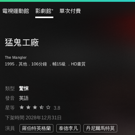
電視運動館
影劇館⁺
單次付費
猛鬼工廠
The Mangler
1995．其他．106分鐘 ．
輔15級
．HD畫質
類型
驚悚
發音
英語
星等
3.8
下架時間 2028年12月31日
演員
羅伯特英格蘭
泰德李凡
丹尼爾馬特莫