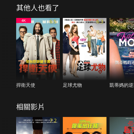
其他人也看了
6.5
6.3
捍衛天使
足球尤物
凱蒂媽的逆
相關影片
7.2