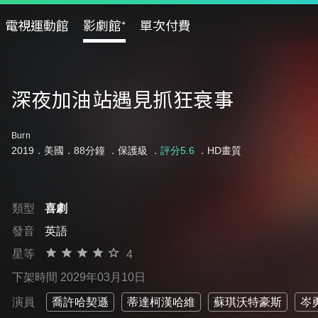
電視運動館
影劇館⁺
單次付費
深夜加油站遇見抓狂衰事
Burn
2019．美國．88分鐘 ．
保護級
．
評分5.6
．HD畫質
類型
喜劇
發音
英語
星等
4
下架時間 2029年03月10日
演員
喬許哈契遜
蒂達柯漢哈維
蘇琪沃特豪斯
岑