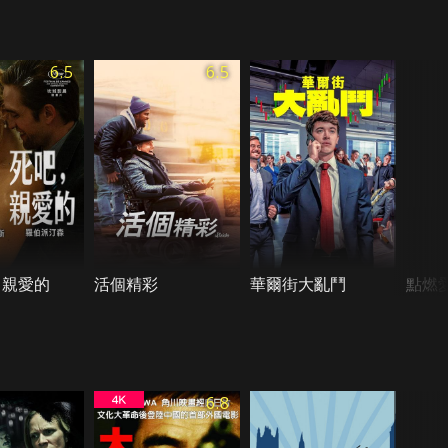
6.5
6.5
，親愛的
活個精彩
華爾街大亂鬥
點燃
6.8