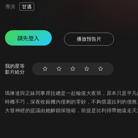
導演
甘邁
請先登入
播放預告片
我的星等
影片給分
瑪琳達與正妹同事席拉總是一起輪值大夜班，原本只是平凡
時機不巧，深夜收銀機內僅剩的零鈔，不夠償還比利的債務
大發神經的提議由她解鎖保險箱，前提是比利得帶她遠走天