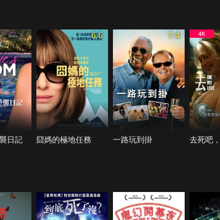
6.6
7.4
襲日記
囧媽的極地任務
一路玩到掛
去死吧