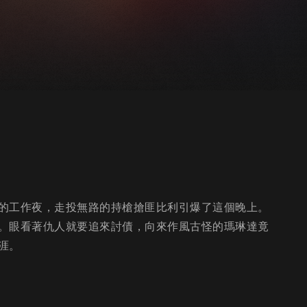
的工作夜，走投無路的持槍搶匪比利引爆了這個晚上。
。眼看著仇人就要追來討債，向來作風古怪的瑪琳達竟
涯。