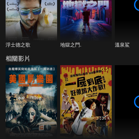
浮士德之歌
地獄之門.
溫泉鯊
相關影片
6.5