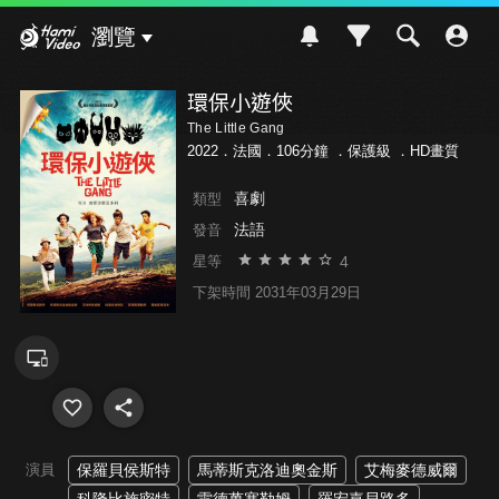
Hami Video
瀏覽
環保小遊俠
The Little Gang
2022．法國．106分鐘 ．
保護級
．HD畫質
喜劇
類型
法語
發音
4
星等
下架時間 2031年03月29日
演員
保羅貝侯斯特
馬蒂斯克洛迪奧金斯
艾梅麥德威爾