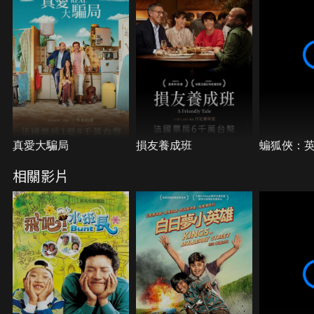
真愛大騙局
損友養成班
蝙狐俠：
相關影片