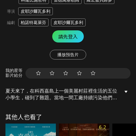
科隆比施密特
雷德萬塞勒姆
羅宏嘉貝路多
皮耶沙爾瓦多利
導演
柏諾特葛萊芬
皮耶沙爾瓦多利
編劇
請先登入
播放預告片
我的星等
影片給分
夏天來了，在科西嘉島上一個美麗村莊裡生活的五位
小學生，碰到了難題。當地一間工廠持續污染他們心
愛的河流，該怎麼辦？束手無策的他們，在忍無可忍
之下，只好團結一心，決定採取激進的非常手段直接
其他人也看了
行動。只不過，所有人都沒想到的是，他們的冒險計
畫卻意外出了差錯……
6.2