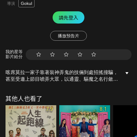
Gokul
導演
請先登入
播放預告片
我的星等
影片給分
喀席莫拉一家子靠著裝神弄鬼的技倆到處招搖撞騙，
甚至受邀上節目唬弄大眾，以通靈、驅魔之名行斂
財、詐欺之實。神棍一家生意越做越大的同時，隨之
慕名而來的有研究詐騙產業的博士生、貪汙的大官，
其他人也看了
以及700年前被詛咒不得轉生的鬼？！
7.9
8.1