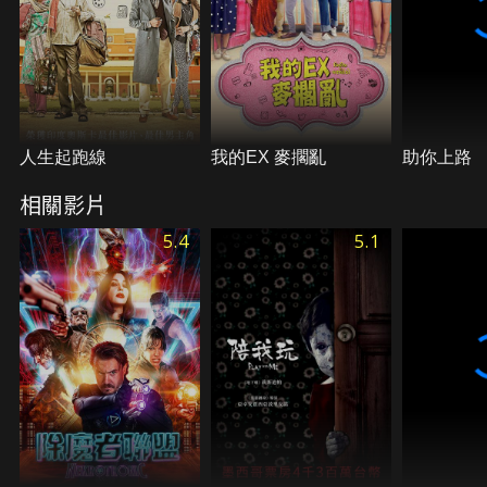
人生起跑線
我的EX 麥擱亂
助你上路
相關影片
5.4
5.1