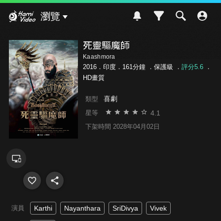
Hami Video
瀏覽
死靈驅魔師
Kaashmora
2016．印度．161分鐘 ．
保護級
．
評分5.6
．
HD畫質
喜劇
類型
4.1
星等
下架時間 2028年04月02日
演員
Karthi
Nayanthara
SriDivya
Vivek