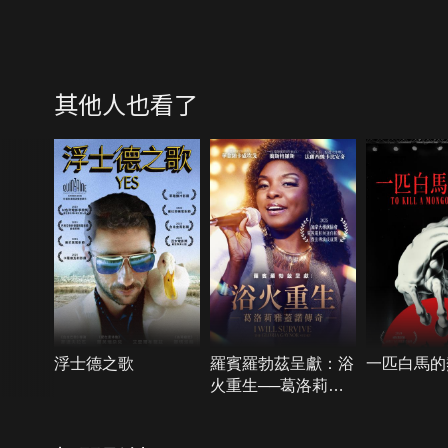
其他人也看了
浮士德之歌
羅賓羅勃茲呈獻：浴
一匹白馬的
火重生──葛洛莉雅
蓋諾傳奇