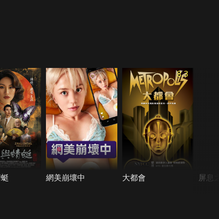
8.3
蜻蜓
網美崩壞中
大都會
屏息