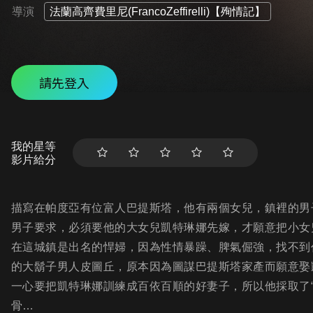
導演
法蘭高齊費里尼(FrancoZeffirelli)【殉情記】
請先登入
我的星等
影片給分
描寫在帕度亞有位富人巴提斯塔，他有兩個女兒，鎮裡的男
男子要求，必須要他的大女兒凱特琳娜先嫁，才願意把小女
在這城鎮是出名的悍婦，因為性情暴躁、脾氣倔強，找不到
的大鬍子男人皮圖丘，原本因為圖謀巴提斯塔家產而願意娶
一心要把凱特琳娜訓練成百依百順的好妻子，所以他採取了
骨…