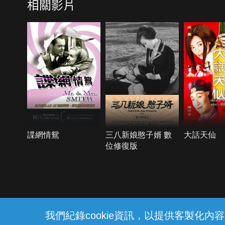
相關影片
諜網情鴛
三八新娘憨子婿 數
大話天仙
位修復版
{{notifyMsg}}
我們紀錄cookie資訊，以提供客製化