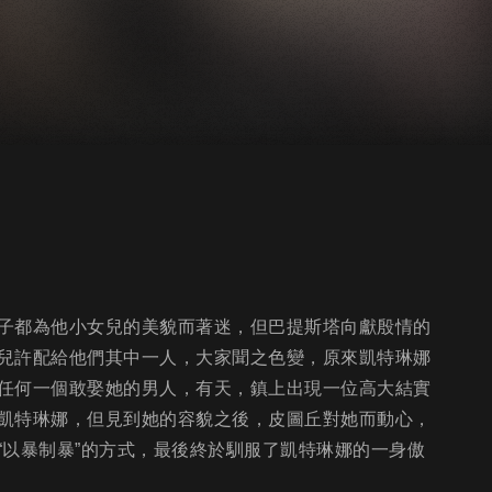
子都為他小女兒的美貌而著迷，但巴提斯塔向獻殷情的
兒許配給他們其中一人，大家聞之色變，原來凱特琳娜
任何一個敢娶她的男人，有天，鎮上出現一位高大結實
凱特琳娜，但見到她的容貌之後，皮圖丘對她而動心，
“以暴制暴”的方式，最後終於馴服了凱特琳娜的一身傲