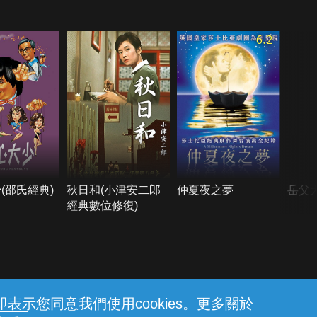
6.2
(邵氏經典)
秋日和(小津安二郎
仲夏夜之夢
岳父
經典數位修復)
示您同意我們使用cookies。更多關於