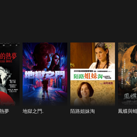
5.2
熱夢
地獄之門.
陌路姐妹淘
鳳蝶與