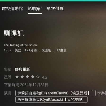
電視運動館
影劇館⁺
單次付費
馴悍記
The Taming of the Shrew
1967．美國．121分鐘 ．
保護級
．HD畫質
類型
經典電影
星等
4.2
下架時間 2034年12月31日
演員
伊莉莎白泰勒(ElizabethTaylor)【埃及豔后】
李察波
西里爾庫薩克(CyrilCusack)【我的左腳】