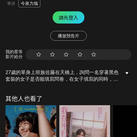
今泉力哉
導演
請先登入
播放預告片
我的星等
影片給分
27歲的單身上班族佐藤在天橋上，詢問一名穿著黑色
套裝的女子是否能填寫問卷，在女子填寫的同時，佐
藤注意到她手上寫著「洗髮精」三個字，此後，這三
個字像魔咒般烙印在他的腦海中。而佐藤身邊人們的
其他人也看了
經歷讓他一再思索著「真的有所謂的命中注定嗎？要
如何才能與命中注定的人相遇？」，公司前輩與妻子
間愛的開始與破滅；大學死黨與班花看似不配，卻意
外合拍的婚姻…。一段段看似無關，卻又環環相扣的
關係橫跨十年歲月，一場充滿奇蹟的愛情就此展開！