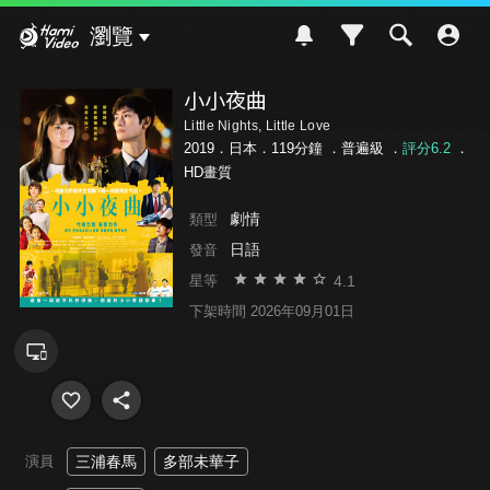
Hami Video
瀏覽
小小夜曲
Little Nights, Little Love
2019．日本．119分鐘 ．
普遍級
．
評分6.2
．
HD畫質
劇情
類型
日語
發音
4.1
星等
下架時間 2026年09月01日
演員
三浦春馬
多部未華子