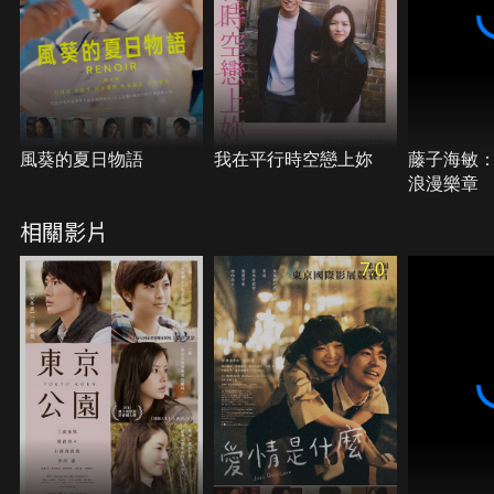
風葵的夏日物語
我在平行時空戀上妳
藤子海敏
浪漫樂章
相關影片
7.0