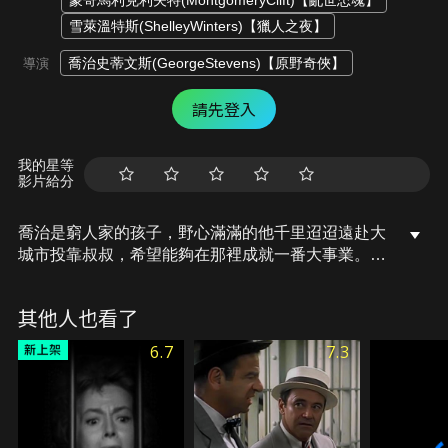
蒙哥馬利克利夫特(MontgomeryClift)【亂世忠魂】
雪萊溫特斯(ShelleyWinters)【獵人之夜】
喬治史蒂文斯(GeorgeStevens)【原野奇俠】
導演
請先登入
我的星等
影片給分
喬治是窮人家的孩子，野心滿滿的他千里迢迢遠赴大
城市投靠叔叔，希望能夠在那裡成就一番大事業。在
工廠中，喬治結識了名叫愛麗絲的女工，沒過多久，
兩人便走到了一起。富家千金安琪拉的出現擾亂了喬
其他人也看了
治平靜的生活，夾在兩個如花似玉的女人之間，面對
著道德和利益，喬治不知該如何選擇。愛麗絲懷孕的
6.7
7.3
消息令喬治起了殺心，他約愛麗絲在小船上見面，企
圖偽造一起沉船事故，可即將動手之時，心中僅存的
良知卻讓喬治難以繼續...