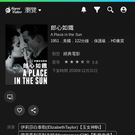
Hami Video
瀏覽
郎心如鐵
A Place in the Sun
1951．美國．122分鐘 ．
保護級
．HD畫質
經典電影
類型
3.8
星等
下架時間 2030年12月31日
演員
伊莉莎白泰勒(ElizabethTaylor)【玉女神駒】