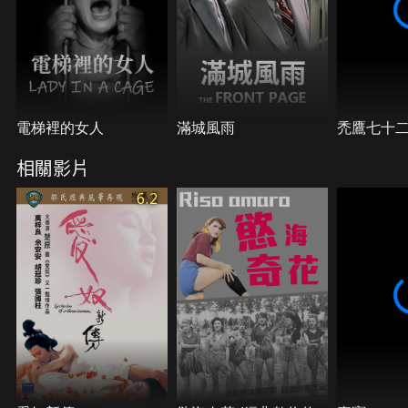
電梯裡的女人
滿城風雨
禿鷹七十
相關影片
6.2