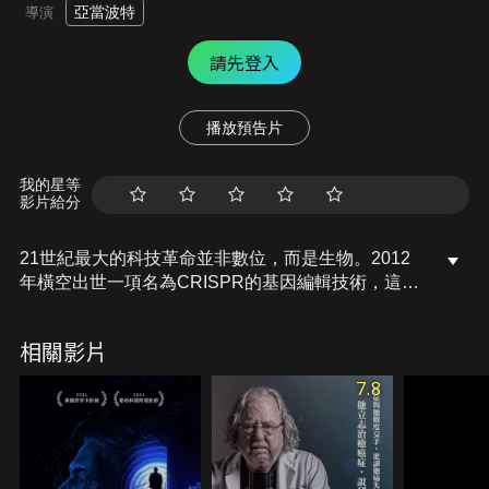
亞當波特
導演
請先登入
播放預告片
我的星等
影片給分
21世紀最大的科技革命並非數位，而是生物。2012
年橫空出世一項名為CRISPR的基因編輯技術，這項
重大突破被喻為「基因剪刀」，讓人類對於生命的基
本構成要素有了前所未有的掌控權。透過這項翻轉世
相關影片
界的基因神器，人類能夠精準快速地從源頭編輯
DNA，諸如根治基因缺陷、治癒不治之症、讓滅絕物
7.8
種重生、產出無畏無痛的戰爭機器，這些科幻情節都
不再只限於空想。然而人類真能扮演上帝之手？本片
走訪發現CRISPR的科學家與測試其極限的生物工程
師，以挑釁的眼光探問CRISPR的深遠影響。這項打