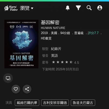
Hami Video
瀏覽
基因解密
HUMAN NATURE
2019．美國．94分鐘 ．
普遍級
．
評分7.7
．
HD畫質
紀錄片
類型
英語
發音
4.5
星等
下架時間 2026年10月31日
演員
戴維巴爾的摩
吉利安班菲爾德
魯道夫巴蘭古