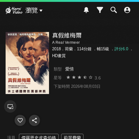
Hami Video
瀏覽
真假維梅爾
A Real Vermeer
2018．荷蘭．114分鐘 ．
輔15級
．
評分6.0
．
HD畫質
愛情
類型
3.6
星等
下架時間 2026年08月03日
演員
傑羅恩史皮森伯格
莉瑟費蘭