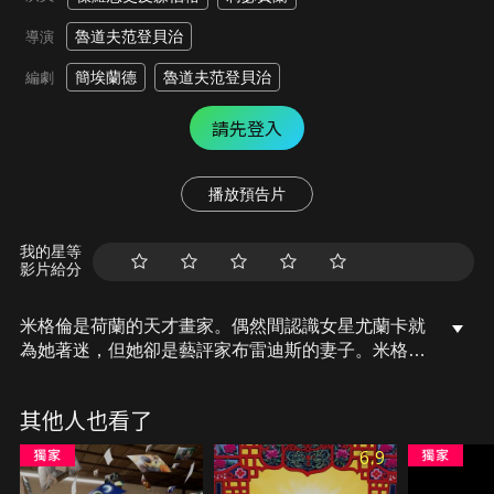
魯道夫范登貝治
導演
簡埃蘭德
魯道夫范登貝治
編劇
請先登入
播放預告片
我的星等
影片給分
米格倫是荷蘭的天才畫家。偶然間認識女星尤蘭卡就
為她著迷，但她卻是藝評家布雷迪斯的妻子。米格倫
不顧一切邀她作畫，濃情愛意躍然於畫布上。妒火中
燒的布雷迪斯，為報復米格倫，公開詆毀他的畫作。
其他人也看了
米格倫事業跌落谷底，名聲重創的他搬到南歐，傾全
力繪製完美的偽畫，對專門鑑賞維梅爾畫作的布雷迪
6.9
斯展開復仇…