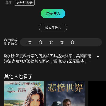
史丹利圖奇
導演
請先登入
播放預告片
我的星等
影片給分
雕刻大師賈科梅蒂的個展於巴黎盛大開幕，美國藝術
評論家詹姆斯洛德慕名而來，當他旅行至尾聲時，竟
意外受到賈科梅蒂的邀請：「當我的模特兒，幾天就
好」。出於虛榮和好奇心，詹姆斯答應了他的請求，
其他人也看了
卻沒想到這幅肖像畫延伸出一段怪誕的友情！而賈科
梅蒂能否順利完成他的最後一幅肖像畫？
6.5
7.6