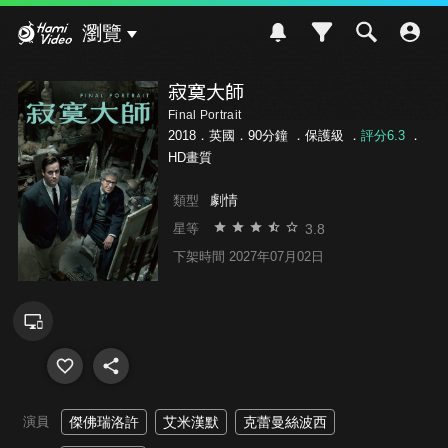
Hami Video
瀏覽
寂寞大師
Final Portrait
2018．英國．90分鐘 ．
保護級
．
評分6.3
．
HD畫質
劇情
類型
3.8
星等
下架時間 2027年07月02日
演員
傑佛瑞洛許
艾米漢默
克蕾曼絲波西