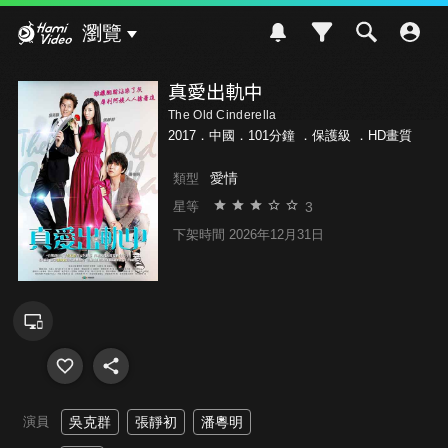
Hami Video
瀏覽
真愛出軌中
The Old Cinderella
2017．中國．101分鐘 ．
保護級
．HD畫質
愛情
類型
3
星等
下架時間 2026年12月31日
演員
吳克群
張靜初
潘粵明