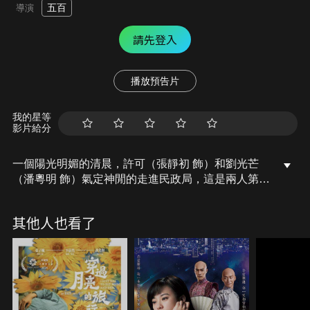
五百
導演
請先登入
播放預告片
我的星等
影片給分
一個陽光明媚的清晨，許可（張靜初 飾）和劉光芒
（潘粵明 飾）氣定神閒的走進民政局，這是兩人第二
次踏進民政局，但這回辦理的是「離婚」。禍不單行
的許可開車回家更不慎撞上了高級跑車，諷刺的是還
其他人也看了
被劈頭叫阿姨，此刻，她才意識到自己青春已逝、老
公出軌、沒錢沒房、車輛被毀。但這陰錯陽差的擦撞
也撞出一道曙光，看似玩世不恭的富二代康聖熙（吳
克群 飾）對許可展開熱情的追求，但許可瞄了一眼自
己的平胸和高齡，遲遲不敢接受。豈料自己的閨蜜毛
毛（朱珠 飾）對康少一見鍾情，展開誘惑攻擊。此