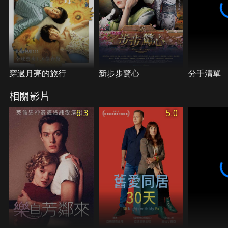
時，出軌的憂鬱前夫，以浪子回頭之姿，改掉自己不
夠浪漫的老毛病，拉攏她的閨蜜毛毛為自己製造機
會。此刻的她面臨愛情、生活多重選擇，她又該何去
何從？
穿過月亮的旅行
新步步驚心
分手清單
相關影片
6.3
5.0