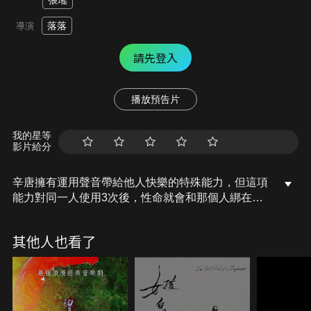
張瑤
落落
導演
請先登入
播放預告片
我的星等
影片給分
辛唐擁有運用聲音帶給他人快樂的特殊能力，但這項
能力對同一人使用3次後，性命就會和那個人綁在一
起，必須讓對方開心辛唐才能保住性命。某天，辛唐
巧遇患有抑鬱症的同校網紅吉擇，並阻止準備自殺的
其他人也看了
她，兩人的性命也因此被綁住。辛唐為了活下去，費
盡心思讓吉擇開心，卻也漸漸墜入愛河。然而就在兩
人陷入深情時，吉擇的黑暗過往在網路上被揭開，辛
唐的能力也被她察覺…這段戀情的溫暖，能不能拯救
抑鬱的青春呢？