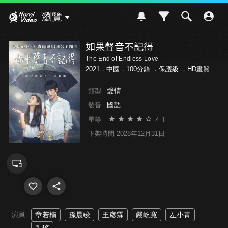
Hami Video
瀏覽
如果聲音不記得
The End of Endless Love
2021．中國．100分鐘 ．
保護級
．HD畫質
愛情
類型
國語
發音
4.1
星等
下架時間 2028年12月31日
演員
章若楠
孫晨竣
王彦霖
嚴屹寬
左小青