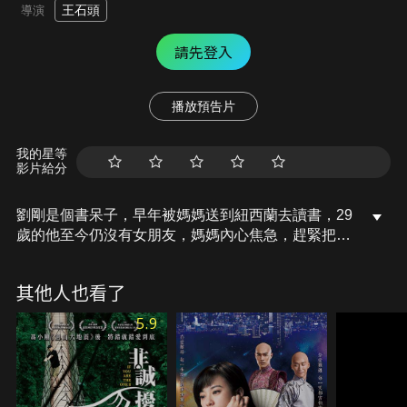
王石頭
導演
請先登入
播放預告片
我的星等
影片給分
劉剛是個書呆子，早年被媽媽送到紐西蘭去讀書，29
歲的他至今仍沒有女朋友，媽媽內心焦急，趕緊把兒
子騙回國，並幫他安排相親。劉剛開始了一連串的相
親，也遇到了各式各樣的奇葩女子，最終將情歸何處
其他人也看了
呢？
5.9