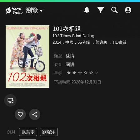
Hami Video
瀏覽
102次相親
102 Times Blind Dating
2014．中國．66分鐘 ．
普遍級
．HD畫質
愛情
類型
國語
發音
2
星等
下架時間 2028年12月31日
演員
張慧雯
劉耀洋