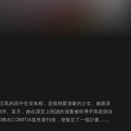
豆王島的高中生安海相，是個熱愛漫畫的少女。她最喜
陪伴。某天，她在課堂上閱讀的漫畫被班導手島老師沒
OMITIA販售新刊後，便擬定了一個計畫......。