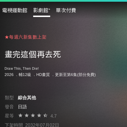
電視運動館
影劇館⁺
單次付費
★每週六新集數上架
★每週六新集數上架
★每週六新集數上架
畫完這個再去死
Draw This, Then Die!
2026 ．
輔12級
．HD畫質 ．更新至第6集(部分免費)
類型
綜合其他
發音
日語
星等
4.7
下架時間
2032年07月02日