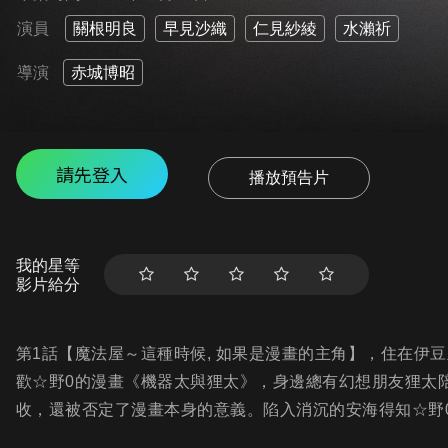
演員
關根明良
早見沙織
仁見紗綾
水瀨祈
導演
赤城博昭
請先登入
播放預告片
我的星等
影片給分
第1話【魔法屋～這種時候, 如果是漫畫的主角】，住在伊
歡☆野0的漫畫《機器太與狸太》，身邊總有幻想朋友狸太
收，還被否定了漫畫本身的意義。陷入消沉的安海得知☆野0將在C