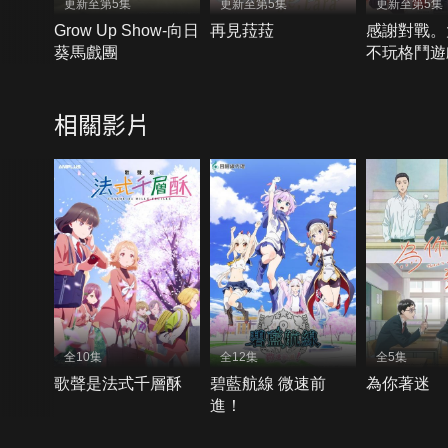
更新至第5集
更新至第5集
更新至第5集
Grow Up Show-向日
再見菈菈
感謝對戰。
葵馬戲團
不玩格鬥遊
相關影片
全10集
全12集
全5集
歌聲是法式千層酥
碧藍航線 微速前
為你著迷
進！