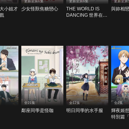
更新至第6集
更新至第6集
更新至第
大小姐才
少女怪獸焦糖戀心
THE WORLD IS
與妳相
戲
DANCING 世界在起
舞
全21集
全12集
全2集
鄰座同學是怪咖
明日同學的水手服
輝夜姬
特別篇
階梯」