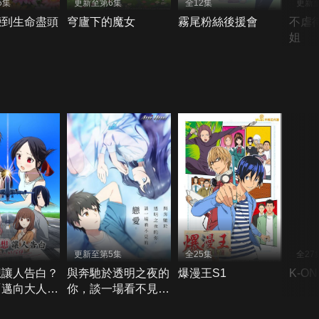
5集
更新至第6集
全12集
更新
戀到生命盡頭
穹廬下的魔女
霧尾粉絲後援會
不虐
姐
更新至第5集
全25集
全27
想讓人告白？
與奔馳於透明之夜的
爆漫王S1
K-O
「邁向大人的
你，談一場看不見的
戀愛。