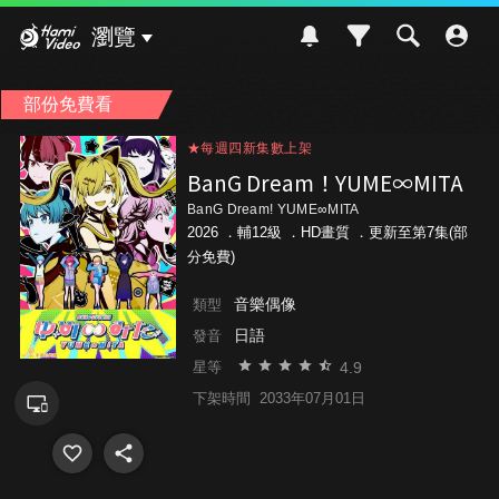
Hami Video
瀏覽
部份免費看
★每週四新集數上架
★每週四新集數上架
★每週四新集數上架
BanG Dream！YUME∞MITA
BanG Dream! YUME∞MITA
2026 ．
輔12級
．HD畫質 ．更新至第7集(部
分免費)
音樂偶像
類型
日語
發音
4.9
星等
下架時間
2033年07月01日