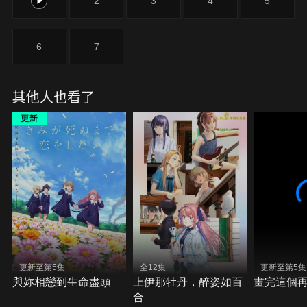
1
2
3
4
5
6
7
其他人也看了
更新至第5集
全12集
更新至第5集
與妳相戀到生命盡頭
上伊那牡丹，醉姿如百
畫完這個
合