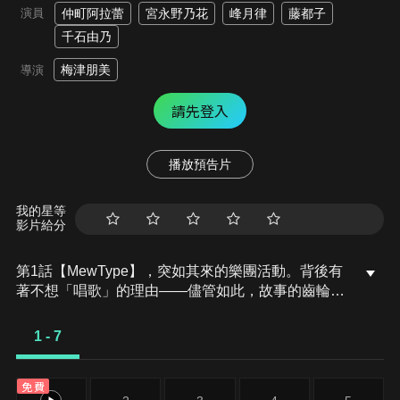
演員
仲町阿拉蕾
宮永野乃花
峰月律
藤都子
千石由乃
梅津朋美
導演
請先登入
播放預告片
我的星等
影片給分
第1話【MewType】，突如其來的樂團活動。背後有
著不想「唱歌」的理由——儘管如此，故事的齒輪仍
毫不留情地開始轉動。
1 - 7
免費