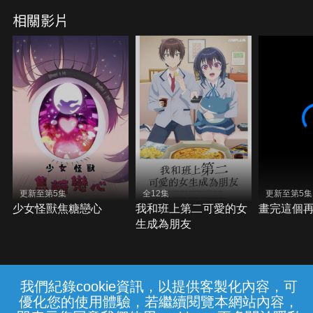
相關影片
更新至第5集
全12集
更新至第5集
少女怪獸焦糖戀心
我和班上第二可愛的女
畫完這個
生成為朋友
我們紀錄cookie資訊，以提供客製化內容，可
{{notifyMsg}}
優化您的使用體驗，若繼續閱覽本網站內容，
常見問題
線上客服
服務條款
隱私權保護