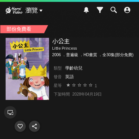
Hami Video
瀏覽
部份免費看
小公主
Little Princess
2006 ．
普遍級
．HD畫質 ．全30集(部分免費)
學齡幼兒
類型
英語
發音
1
星等
下架時間
2028年04月19日