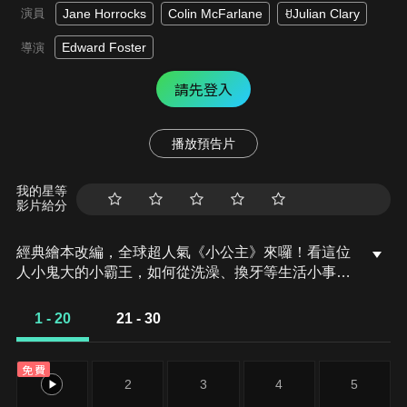
演員
Jane Horrocks
Colin McFarlane
ꀀJulian Clary
Edward Foster
導演
請先登入
播放預告片
我的星等
影片給分
經典繪本改編，全球超人氣《小公主》來囉！看這位
人小鬼大的小霸王，如何從洗澡、換牙等生活小事中
發揮搞怪功力。雖然愛耍賴，卻在每一次的「我要」
與「不想要」中驚喜成長，是最適合親子共賞的暖心
1 - 20
21 - 30
喜劇！
免費
1
2
3
4
5