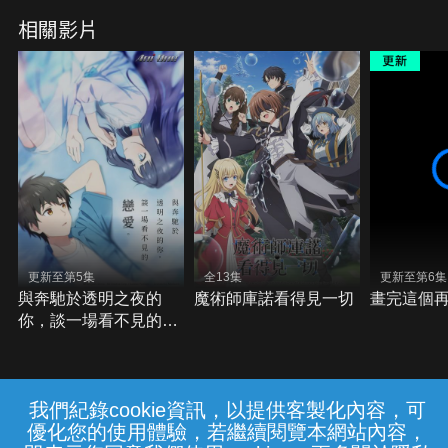
Vengeanc
相關影片
更新至第5集
全13集
更新至第6集
與奔馳於透明之夜的
魔術師庫諾看得見一切
畫完這個
你，談一場看不見的戀
愛。
我們紀錄cookie資訊，以提供客製化內容，可
{{notifyMsg}}
優化您的使用體驗，若繼續閱覽本網站內容，
常見問題
線上客服
服務條款
隱私權保護