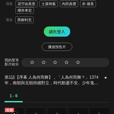
演員
花守由美里
土屋神葉
內田真禮
朴 璐美
櫻井孝宏
黑柳利充
導演
請先登入
播放預告片
我的星等
影片給分
第1話【序幕 人為何而舞】，「人為何而舞？」1374
年，南朝與北朝持續對立，時代動盪不安。少年鬼夜
叉出生於表演猿樂的觀世座之家，他無法理解舞蹈存
在的意義，每天都提不起勁。某天，他看見了一名白
1 - 6
拍子在倉房中起舞，鬼夜叉人生中第一次感受到何謂
「美好」。
免費