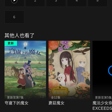
1
2
3
4
5
6
其他人也看了
更新至第7集
全12集
更新至第5集
穹廬下的魔女
蘑菇魔女
魔法少女
EXCEEDS 