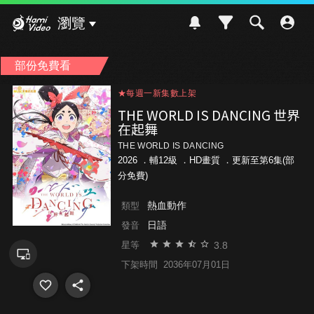
Hami Video
瀏覽
部份免費看
★每週一新集數上架
★每週一新集數上架
★每週一新集數上架
THE WORLD IS DANCING 世界
在起舞
THE WORLD IS DANCING
2026 ．
輔12級
．HD畫質 ．更新至第6集(部
分免費)
熱血動作
類型
日語
發音
3.8
星等
下架時間
2036年07月01日