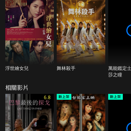
浮世繪女兒
舞林殺手
萬能鑑定士
莎之瞳
相關影片
6.8