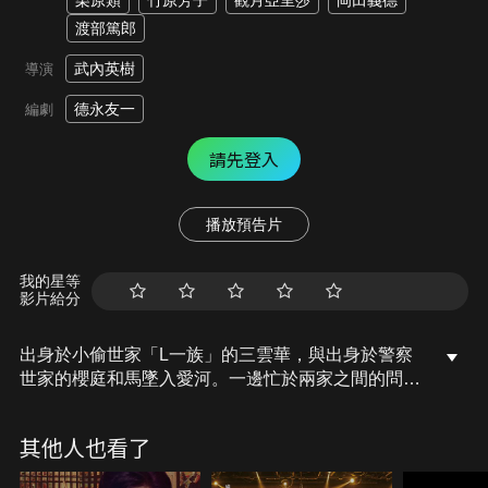
栗原類
竹原芳子
觀月亞里莎
岡田義德
渡部篤郎
武內英樹
導演
德永友一
編劇
請先登入
播放預告片
我的星等
影片給分
出身於小偷世家「L一族」的三雲華，與出身於警察
世家的櫻庭和馬墜入愛河。一邊忙於兩家之間的問
題，一邊過著幸福的生活。某天，華的父親因某個契
機決定金盆洗手，並送給華與和馬遲來的蜜月旅行。
其他人也看了
但是那場蜜月旅行，正是華所不知曉的家族內一大祕
密的大冒險。