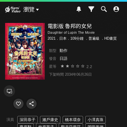
Hami Video
瀏覽
電影版 魯邦的女兒
Daughter of Lupin The Movie
2021．日本．109分鐘 ．
普遍級
．HD畫質
動作
類型
日語
發音
2.2
星等
下架時間 2034年06月26日
演員
深田恭子
瀨戶康史
橋本環奈
小澤真珠