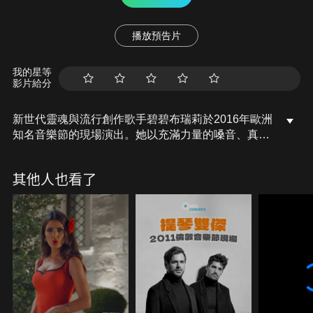
播放預告片
我的星等
影片給分
新世代靈魂與流行創作歌手碧碧布瑞莉於2016年歐洲
知名音樂節的現場演出。她以充滿力量的嗓音、真誠
直率的創作與強烈舞台魅力，展現融合靈魂、流行與
另類音樂的獨特風格，帶來一場情感張力十足、能量
其他人也看了
滿滿的精彩演出。