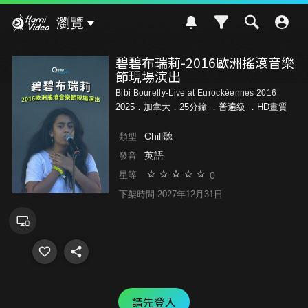
Hami Video
瀏覽
碧碧布瑞莉-2016歐洲搖滾音樂
節現場演出
Bibi Bourelly-Live at Eurockéennes 2016
2025．加拿大．25分鐘 ．
普遍級
．HD畫質
Chill聽
類型
英語
發音
0
星等
下架時間 2027年12月31日
請先登入