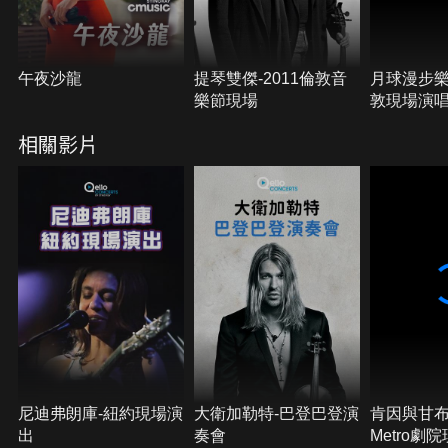
午夜沙龍
提琴雙傑-2011倫敦音
月球漫步樂團
樂節現場
敦現場演
相關影片
尼迪弗朗庫-紐約現場演
大衛加勒特-巴登巴登演
肯因與甘布
出
奏會
Metro劇