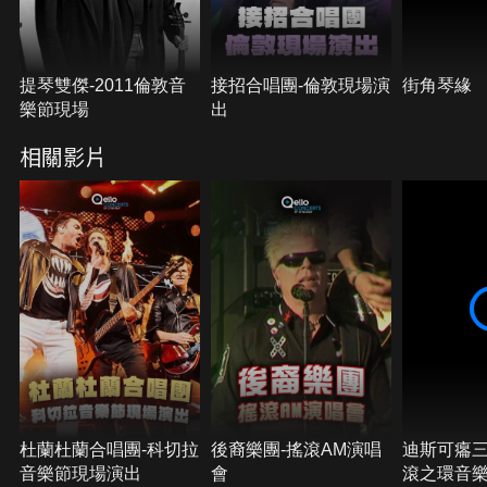
提琴雙傑-2011倫敦音
接招合唱團-倫敦現場演
街角琴緣
樂節現場
出
相關影片
杜蘭杜蘭合唱團-科切拉
後裔樂團-搖滾AM演唱
迪斯可癟三-
音樂節現場演出
會
滾之環音