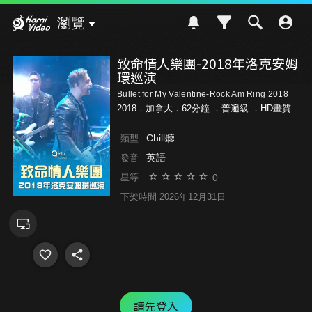
Hami Video
瀏覽
致命情人樂團-2018年洛克安姆
環巡演
Bullet for My Valentine-Rock Am Ring 2018
2018．加拿大．62分鐘 ．
普遍級
．HD畫質
Chill聽
類型
英語
發音
0
星等
下架時間 2026年12月31日
請先登入