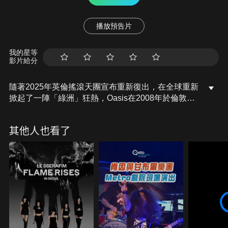
播放預告片
我的星等
影片給分
隨著2025年英倫搖滾天團宣布重新復出，在全球重新
掀起了一陣「綠洲」狂熱，Oasis在2008年於倫敦
Wembley Arena的演出影片收錄於Live at Wembley
Arena 2008，包括《Champagne Supernova》等多
其他人也看了
首經典金曲，完美提煉出當時巡迴現場的核心精華。