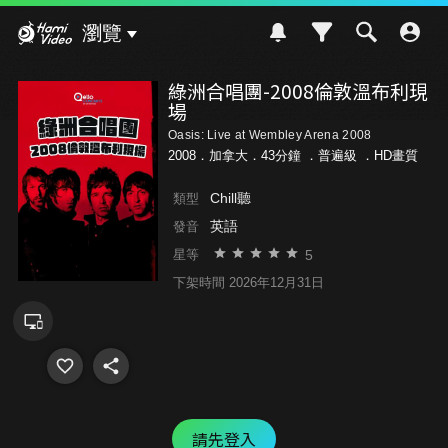
Hami Video
瀏覽
綠洲合唱團-2008倫敦溫布利現
場
Oasis: Live at Wembley Arena 2008
2008．加拿大．43分鐘 ．
普遍級
．HD畫質
Chill聽
類型
英語
發音
5
星等
下架時間 2026年12月31日
請先登入