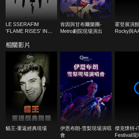
LE SSERAFIM
肯因與甘布爾樂團-
霍登展演館
‘FLAME RISES’ IN
Metro劇院現場演出
Rocky與A
SEOUL
演出
相關影片
貓王-重返經典現場
伊恩布朗-雪梨現場演唱
傑克懷特-iT
會
Festiva