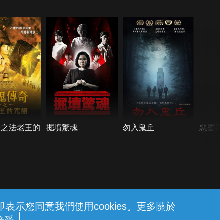
奇之法老王的
掘墳驚魂
勿入鬼丘
惡靈
示您同意我們使用cookies。更多關於