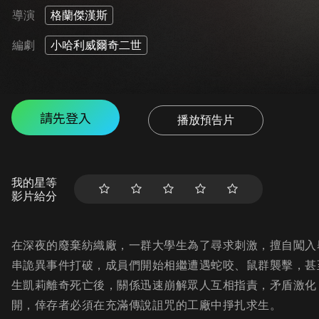
導演
格蘭傑漢斯
編劇
小哈利威爾奇二世
請先登入
播放預告片
我的星等
影片給分
在深夜的廢棄紡織廠，一群大學生為了尋求刺激，擅自闖入
串詭異事件打破，成員們開始相繼遭遇蛇咬、鼠群襲擊，甚
生凱莉離奇死亡後，關係迅速崩解眾人互相指責，矛盾激化
開，倖存者必須在充滿傳說詛咒的工廠中掙扎求生。