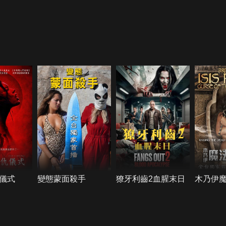
儀式
變態蒙面殺手
獠牙利齒2血腥末日
木乃伊