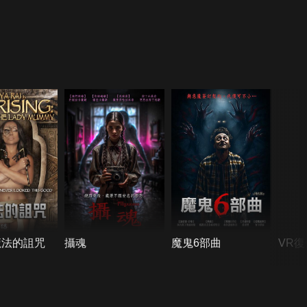
魔法的詛咒
攝魂
魔鬼6部曲
VR