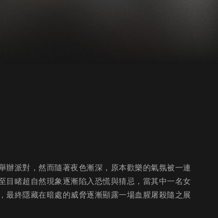
舉辦派對，然而隨著夜色漸深，原本歡樂的氣氛被一連
至目睹超自然現象逐漸陷入恐慌與猜忌，當其中一名女
，最終隱藏在暗處的威脅逐漸顯露一場血腥屠殺隨之展