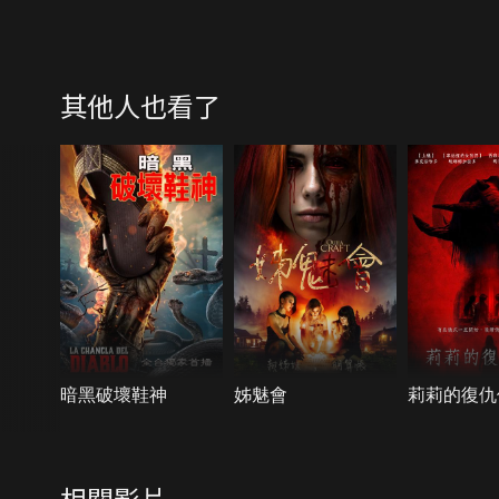
其他人也看了
暗黑破壞鞋神
姊魅會
莉莉的復仇
相關影片