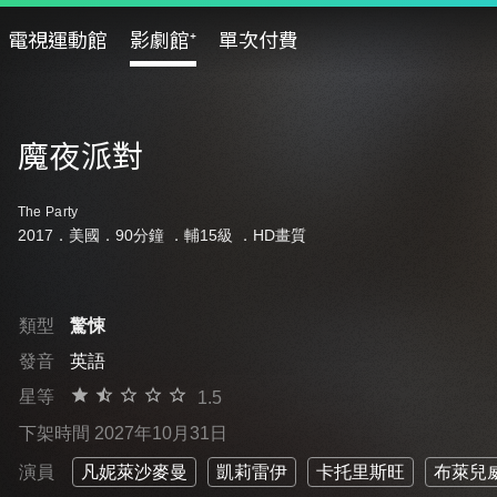
電視運動館
影劇館⁺
單次付費
魔夜派對
The Party
2017．美國．90分鐘 ．
輔15級
．HD畫質
類型
驚悚
發音
英語
星等
1.5
下架時間 2027年10月31日
演員
凡妮萊沙麥曼
凱莉雷伊
卡托里斯旺
布萊兒