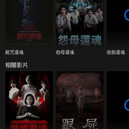
屍咒還魂
怨母還魂
借胎還魂
相關影片