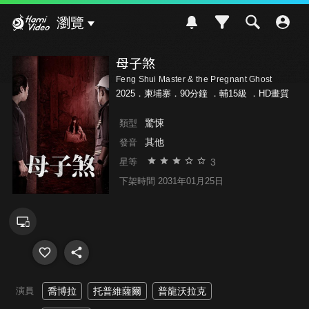
Hami Video
瀏覽
母子煞
Feng Shui Master & the Pregnant Ghost
2025．柬埔寨．90分鐘 ．
輔15級
．HD畫質
驚悚
類型
其他
發音
3
星等
下架時間 2031年01月25日
演員
喬博拉
托普維薩爾
普龍沃拉克