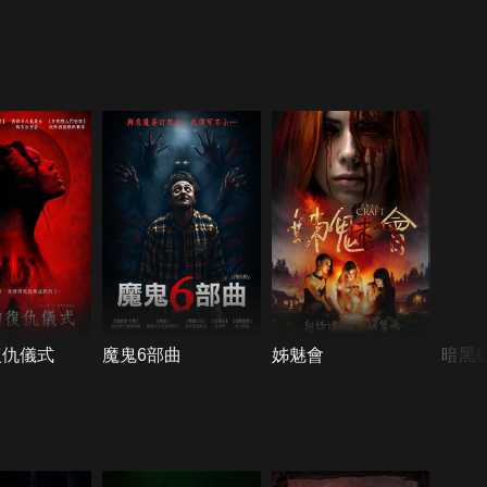
復仇儀式
魔鬼6部曲
姊魅會
暗黑