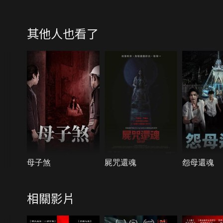
其他人也看了
母子煞
屍咒還魂
怨母還魂
相關影片