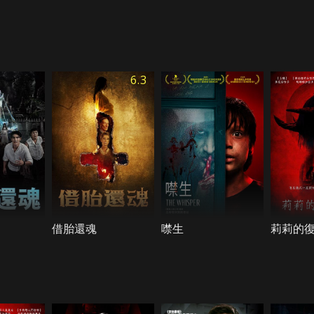
6.3
借胎還魂
噤生
莉莉的