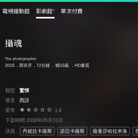
電視運動館
影劇館⁺
單次付費
攝魂
The photographer
2025．西班牙．72分鐘 ．
輔15級
．HD畫質
類型
驚悚
發音
西語
星等
1.6
下架時間 2030年05月31日
演員
丹妮拉卡薩斯
諾亞卡薩斯
薩曼莎哈拉米洛