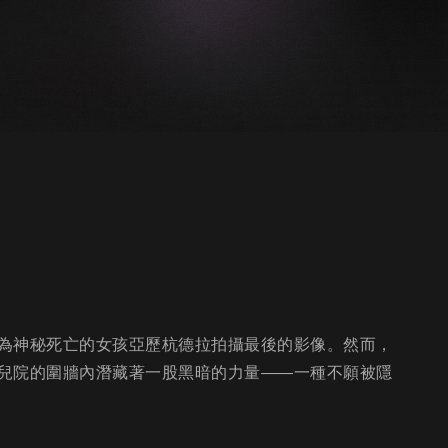
為神秘死亡的女孩亞歷杭德拉拍攝最後的影像。然而，
兒院的圍牆內潛藏著一股黑暗的力量——一種不願被隱