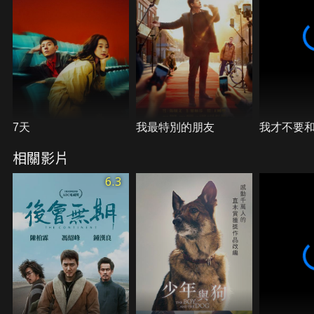
7天
我最特別的朋友
我才不要
相關影片
6.3