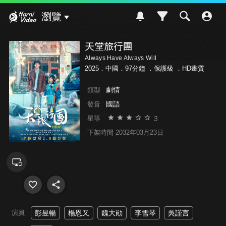
Hami Video
瀏覽
天堂旅行團
Always Have Always Will
2025．中國．97分鐘 ．
保護級
．HD畫質
劇情
類型
國語
發音
3
星等
下架時間 2032年03月23日
演員
彭昱暢
楊恩又
魏大勛
李雪琴
吳謹言