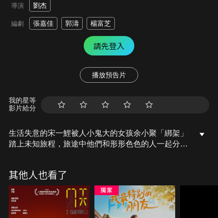
劉杰
導演
張嘉佳
郭濤
楊富芝
編劇
請先登入
播放預告片
我的星等
影片給分
生活失意的宋一鯉被人小鬼大的女孩余小聚「綁架」
踏上未知旅程，旅途中他們和形形色色的人一起分享
歡笑淚水，彼此溫暖治癒，撕開暗夜照亮深淵，人生
所有起落和燦爛，都是獨一無二的體驗。
其他人也看了