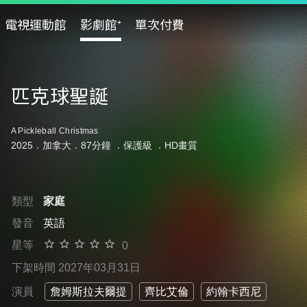
電視運動館
影劇館⁺
單次付費
匹克球聖誕
A Pickleball Christmas
2025．加拿大．87分鐘 ．
保護級
．HD畫質
類型
家庭
發音
英語
星等
0
下架時間 2027年03月31日
演員
詹姆斯拉夫爾提
齊比艾倫
約翰卡西尼