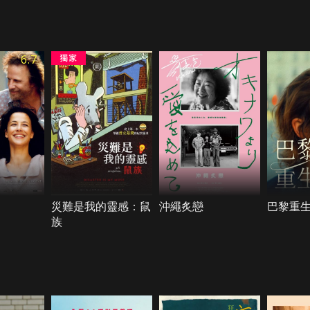
6.7
災難是我的靈感：鼠
沖繩炙戀
巴黎重
族