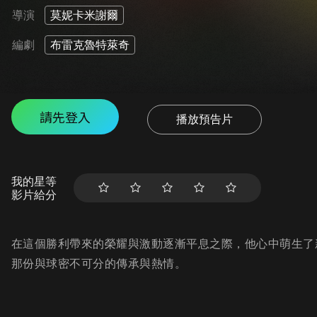
導演
莫妮卡米謝爾
編劇
布雷克魯特萊奇
請先登入
播放預告片
我的星等
影片給分
在這個勝利帶來的榮耀與激動逐漸平息之際，他心中萌生了
那份與球密不可分的傳承與熱情。