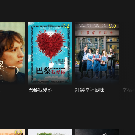
7.2
5.9
生
巴黎我愛你
訂製幸福滋味
幸福
6.3