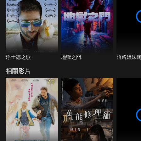
品 之一。
浮士德之歌
地獄之門.
陌路姐妹
相關影片
7.0