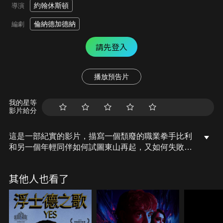
約翰休斯頓
導演
倫納德加德納
編劇
請先登入
播放預告片
我的星等
影片給分
這是一部紀實的影片，描寫一個頹廢的職業拳手比利
和另一個年輕同伴如何試圖東山再起，又如何失敗未
能如願的故事。雖然影片的主角是拳擊手，但影片所
表現的並不是精彩的拳擊場面，而是聚焦在主角的日
其他人也看了
常生活、希望、幻想和失敗。 影片所展現的內容以及
主角令人同情的坎坷生涯，再加上由於運用了藍光和
棕色光而產生的朦朧效果，使這部影片具有強烈的感
染力和獨特的個性，而成為約翰休斯頓導演的重要作