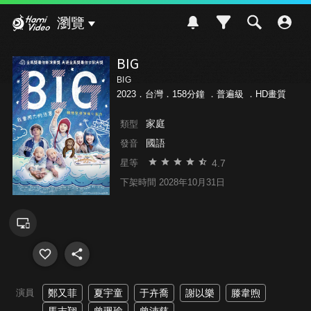
Hami Video
瀏覽
BIG
BIG
2023．台灣．158分鐘 ．
普遍級
．HD畫質
家庭
類型
國語
發音
4.7
星等
下架時間 2028年10月31日
演員
鄭又菲
夏宇童
于卉喬
謝以樂
滕韋煦