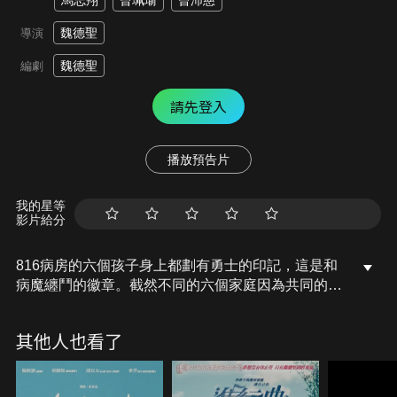
馬志翔
曾珮瑜
曾沛慈
魏德聖
導演
魏德聖
編劇
請先登入
播放預告片
我的星等
影片給分
816病房的六個孩子身上都劃有勇士的印記，這是和
病魔纏鬥的徽章。截然不同的六個家庭因為共同的
「敵人」相聚，鬧哄哄的病房裡有淚水也有笑聲。一
天，門上的816被塗改成BIG，孩子們更準備逃離醫
其他人也看了
院！BIG是什麼密碼？孩子們為什麼要逃出醫院？在
苦樂共享的816房裡，一定要把握當下，珍惜每次好
好說再見的機會。