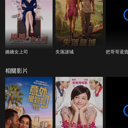
尼克的女朋友，她在一瞬間成為整個社交名媛交際圈
忌妒的頭號目標，更不幸的是，尼克嚴格又喜怒不形
於色的母親也不中意她，對尼克與瑞秋的未來不表樂
觀。這讓瑞秋雖然置身在與自己相同膚色的人群當
中，卻像是完全迷失在陌生的世界一般。而尼克最終
會選擇守護與瑞秋的愛情，還是會聽從母親的話，離
開瑞秋並接掌家族事業？
嬌嬌女上司
失落謎城
把哥哥退
相關影片
6.1