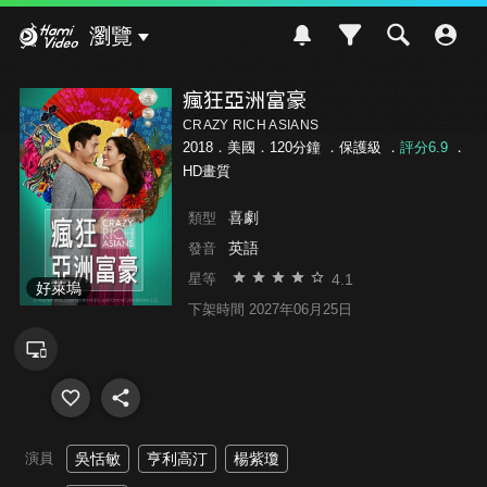
Hami Video
瀏覽
瘋狂亞洲富豪
CRAZY RICH ASIANS
2018．美國．120分鐘 ．
保護級
．
評分6.9
．
HD畫質
喜劇
類型
英語
發音
4.1
星等
好萊塢
下架時間 2027年06月25日
演員
吳恬敏
亨利高汀
楊紫瓊