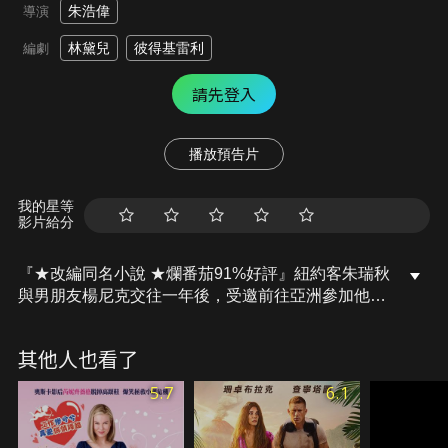
朱浩偉
導演
林黛兒
彼得基雷利
編劇
請先登入
播放預告片
我的星等
影片給分
『★改編同名小說 ★爛番茄91%好評』紐約客朱瑞秋
與男朋友楊尼克交往一年後，受邀前往亞洲參加他最
好朋友的婚禮，並且與尼克的家人見面。第一次要前
往亞洲，瑞秋很興奮，卻也很緊張馬上要見到男友的
其他人也看了
家人。但是從搭機的第一分鐘起，瑞秋就隱隱覺得尼
克的真實身分似乎與她想像中有很大的不同。 一到了
5.7
6.1
新加坡，瑞秋才發現，尼克不僅僅是新加坡最有錢家
族的後裔，更是全國最炙手可熱的黃金單身漢。身為