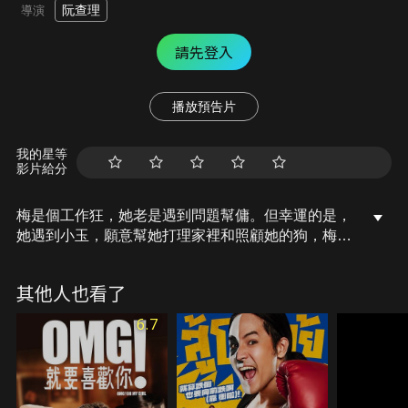
阮查理
導演
請先登入
播放預告片
我的星等
影片給分
梅是個工作狂，她老是遇到問題幫傭。但幸運的是，
她遇到小玉，願意幫她打理家裡和照顧她的狗，梅每
天回到家都感到開心。然而梅不知道這個完美的幫傭
其實是小玉的哥哥雄，是曾和她在公園有過幾次衝突
其他人也看了
的男子。梅發現這個秘密後會怎麼做呢？同時，對工
作充滿野心的同事孟不斷向她獻殷勤，她會如何處理
6.7
她的感情呢？