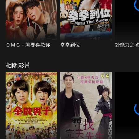
ＯＭＧ：就要喜歡你
拳拳到位
鈔能力之
相關影片
6.4