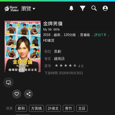
Hami Video
瀏覽
金牌男傭
My Mr. Wife
2018．越南．120分鐘 ．
普遍級
．
評分7.8
．
HD畫質
喜劇
類型
越南語
發音
4.6
星等
下架時間 2026年09月30日
演員
蔡和
方英桃
許偉文
青竹
文莊