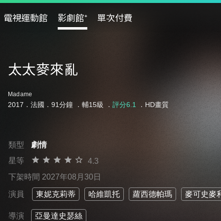
電視運動館
影劇館⁺
單次付費
太太麥來亂
Madame
2017．法國．91分鐘 ．
輔15級
．
評分6.1
．HD畫質
類型
劇情
星等
4.3
下架時間 2027年08月30日
演員
東妮克莉蒂
哈維凱托
蘿西德帕瑪
麥可史麥
導演
亞曼達史瑟絲