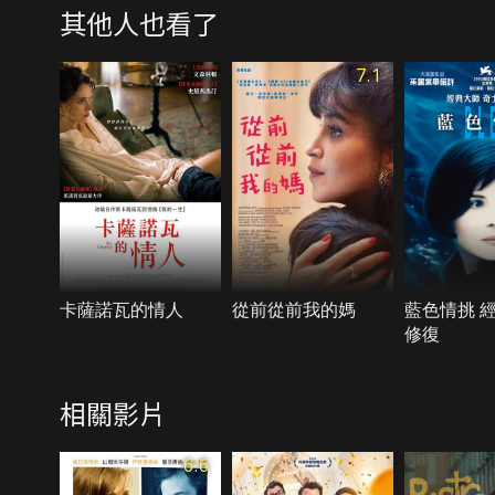
其他人也看了
7.1
卡薩諾瓦的情人
從前從前我的媽
藍色情挑 
修復
相關影片
6.6