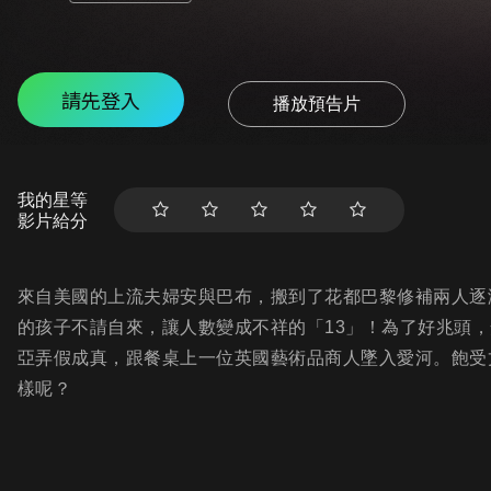
請先登入
播放預告片
我的星等
影片給分
來自美國的上流夫婦安與巴布，搬到了花都巴黎修補兩人逐
的孩子不請自來，讓人數變成不祥的「13」！為了好兆頭
亞弄假成真，跟餐桌上一位英國藝術品商人墜入愛河。飽受
樣呢？