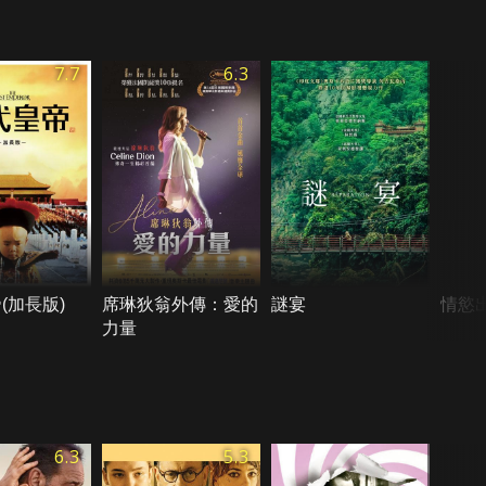
7.7
6.3
(加長版)
席琳狄翁外傳：愛的
謎宴
情慾
力量
6.3
5.3