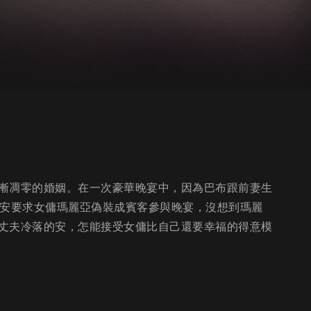
漸凋零的婚姻。在一次豪華晚宴中，因為巴布跟前妻生
，安要求女傭瑪麗亞偽裝成賓客參與晚宴，沒想到瑪麗
丈夫冷落的安，怎能接受女傭比自己還要幸福的得意模