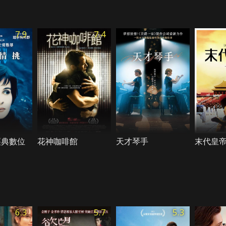
7.9
7.4
經典數位
花神咖啡館
天才琴手
末代皇帝
6.3
5.7
5.3