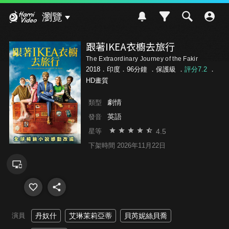
Hami Video
瀏覽
跟著IKEA衣櫥去旅行
The Extraordinary Journey of the Fakir
2018．印度．96分鐘 ．
保護級
．
評分7.2
．
HD畫質
劇情
類型
英語
發音
4.5
星等
下架時間 2026年11月22日
演員
丹奴什
艾琳茉莉亞蒂
貝芮妮絲貝喬