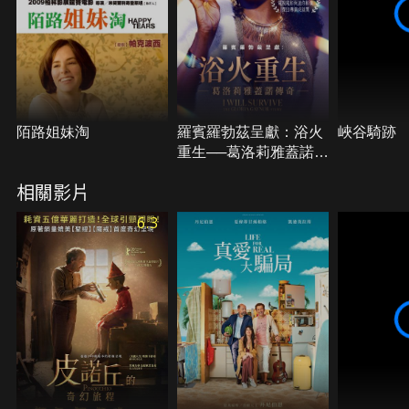
陌路姐妹淘
羅賓羅勃茲呈獻：浴火
峽谷騎跡
重生──葛洛莉雅蓋諾傳
奇
相關影片
6.3