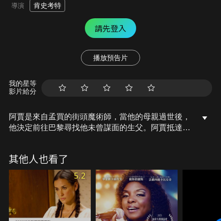
肯史考特
導演
請先登入
播放預告片
我的星等
影片給分
阿賈是來自孟買的街頭魔術師，當他的母親過世後，
他決定前往巴黎尋找他未曾謀面的生父。阿賈抵達巴
黎，卻窮到只能躲進IKEA的衣櫥中過夜，沒想到竟
連人帶「衣櫥」被送往了英國，還被警方當成非法移
其他人也看了
民遭逢致命的危險，後又輾轉到了義大利羅馬跟女明
星奈莉有了難解之緣，阿賈還冒險登上熱氣球飛越地
5.2
中海…