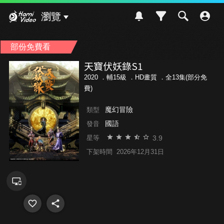
Hami Video
瀏覽
部份免費看
天寶伏妖錄S1
2020 ．
輔15級
．HD畫質 ．全13集(部分免
費)
魔幻冒險
類型
國語
發音
3.9
星等
下架時間
2026年12月31日