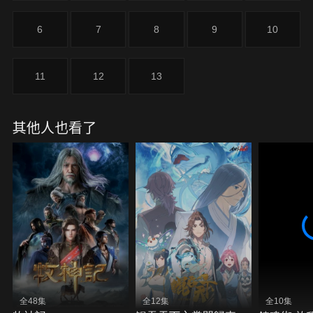
筆鋒......
6
7
8
9
10
11
12
13
其他人也看了
全48集
全12集
全10集