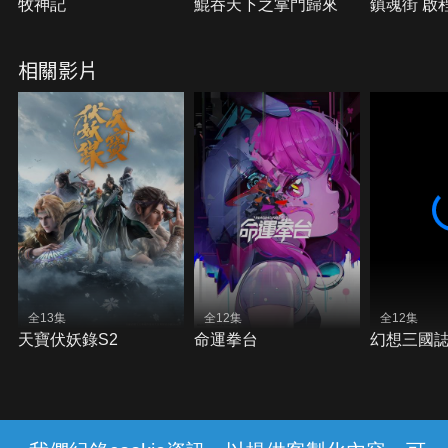
牧神記
鯤吞天下之掌門歸來
鎮魂街 啟
相關影片
全13集
全12集
全12集
天寶伏妖錄S2
命運拳台
幻想三國誌