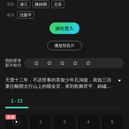
演員
邊江
陳錦聞
北辰
沈樂平
導演
請先登入
播放預告片
我的星等
影片給分
天寶十二年，不諳世事的英俊少年孔鴻俊，肩負三項
重任離開太行山上的曜金宮，來到歌舞昇平、錦繡繁
華的長安。孔鴻俊初入天寶驅魔司，頂頭上司竟是不
久前交過手的龍武軍將領李景瓏。而他竟然失手將陳
1 - 13
氏心燈打碎，心燈進入了李景瓏的體內。在那盞燈的
光影裡，有平康裡的燈紅酒綠、驅魔司夏日陽光下的
免費
梧桐、茫茫塞外的漫天風沙與飛雪、阿泰如清泉般的
1
2
3
4
5
歌聲、莫日根與陸許摘下的清晨樹葉、裘永思飛揚的