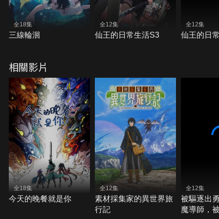
全18集
全12集
全12集
三線輪洄
仙王的日常生活S3
仙王的日常
相關影片
全18集
全12集
全12集
今天的晚餐就是你
素材採集家的異世界旅
被驅逐出
行記
魔導師，被