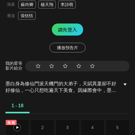
演員
蘇尚卿
楊天翔
李詩萌
張恬恬
導演
請先登入
播放預告片
我的星等
影片給分
墨白身為修仙門派天機門的大弟子，天賦異稟卻不好
好修仙，一心只想吃遍天下美食。因緣際會中，墨白
與妖怪廚師小黑、師妹星紅，三人一起組成美食小
隊，遍歷天下尋找異獸美食，卻在這旅途中，無意間
1 - 18
發現了當年人妖動亂的秘密……
免費
1
2
3
4
5