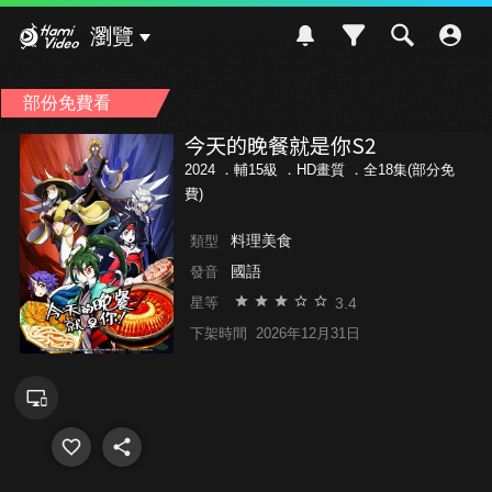
Hami Video
瀏覽
部份免費看
今天的晚餐就是你S2
2024 ．
輔15級
．HD畫質 ．全18集(部分免
費)
料理美食
類型
國語
發音
3.4
星等
下架時間
2026年12月31日