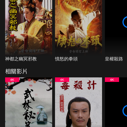
神都之幽冥邪教
憤怒的拳頭
皇權殺路
相關影片