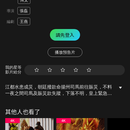
佴文
張磊
導演
王燕
編劇
請先登入
播放預告片
我的星等
影片給分
江都水患成災，朝廷撥款命揚州司馬前往賑災，不料
一夜之間司馬及賑災款失蹤，下落不明，皇上緊急命
秦王追查此案，秦王與九爺眾人在萬花樓商議偵辦此
案卻無意中扯出了，齊王與長安江都第一美女的案外
其他人也看了
案，案情陷入膠著，另又爆殺人滅口案，死者正是萬
花樓第一美女，這才使的案情水落石出。