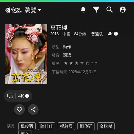
Hami Video
瀏覽
萬花樓
2018．中國．84分鐘 ．
普遍級
．4K
動作
類型
國語
發音
2.7
星等
下架時間 2028年12月31日
演員
楊俊羽
陳佳佳
楊敘辰
劉倬廷
金楷傑