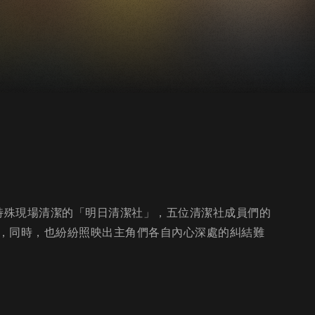
門做特殊現場清潔的「明日清潔社」，五位清潔社成員們的
，同時，也紛紛照映出主角們各自內心深處的糾結難