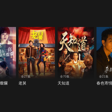
全27集
全70集
全21集
燦爛
老舅
天知道
春色寄