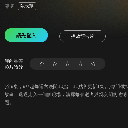
導演
陳大璞
請先登入
播放預告片
我的星等
影片給分
(全9集，9/7起每週六晚間10點、11點各更新1集。)專
故事。透過走入一個個現場，清掃每個逝者與親友間的遺憾
題。