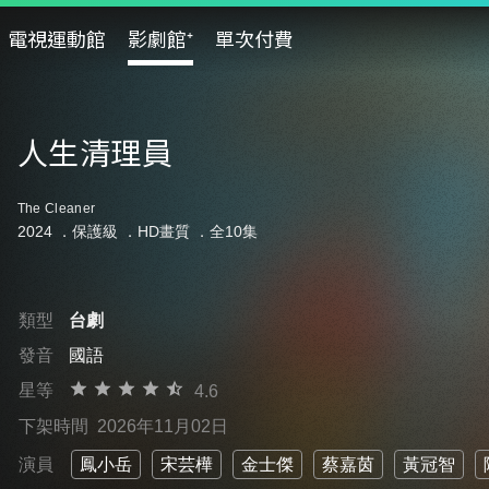
電視運動館
影劇館⁺
單次付費
人生清理員
The Cleaner
2024 ．
保護級
．HD畫質 ．全10集
類型
台劇
發音
國語
星等
4.6
下架時間
2026年11月02日
演員
鳳小岳
宋芸樺
金士傑
蔡嘉茵
黃冠智