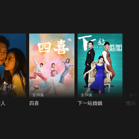
全36集
全34集
全40
情人
四喜
下一站婚姻
情滿