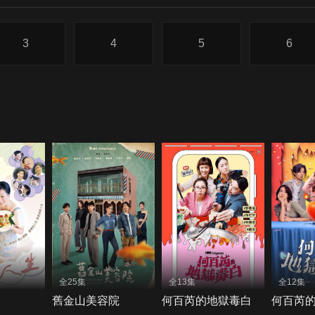
3
4
5
6
全25集
全13集
全12集
舊金山美容院
何百芮的地獄毒白
何百芮