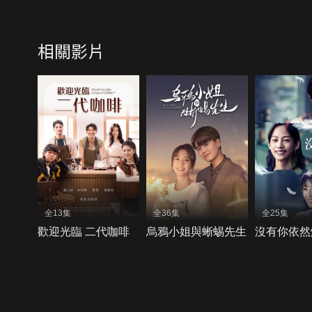
相關影片
全13集
全36集
全25集
歡迎光臨 二代咖啡
烏鴉小姐與蜥蜴先生
沒有你依然
{{notifyMsg}}