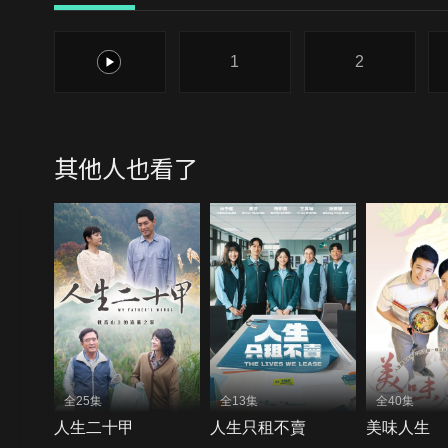
0
1
2
其他人也看了
全25集
全13集
全40集
人生二十甲
人生只租不賣
美味人生