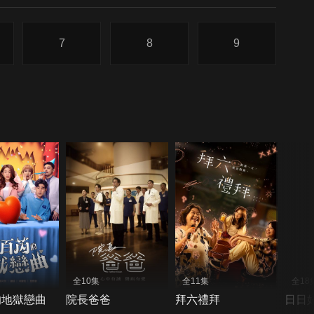
7
8
9
全10集
全11集
全18
的地獄戀曲
院長爸爸
拜六禮拜
日日