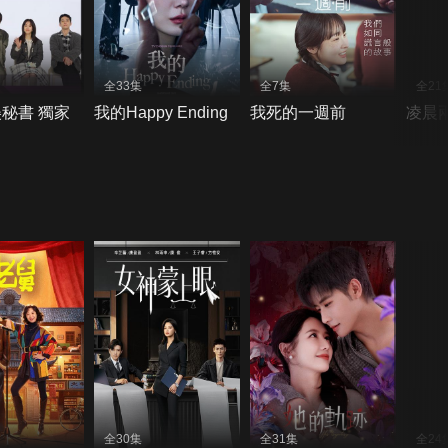
全33集
全7集
全21
秘書 獨家
我的Happy Ending
我死的一週前
凌晨
全30集
全31集
全24