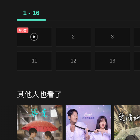
1 - 16
免費
1
2
3
11
12
13
其他人也看了