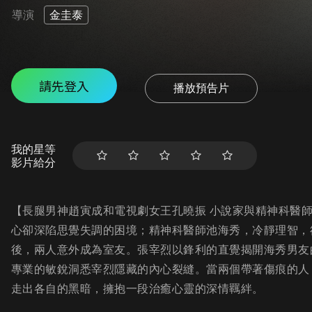
導演
金圭泰
請先登入
播放預告片
我的星等
影片給分
【長腿男神趙寅成和電視劇女王孔曉振 小說家與精神科醫
心卻深陷思覺失調的困境；精神科醫師池海秀，冷靜理智，
後，兩人意外成為室友。張宰烈以鋒利的直覺揭開海秀男友
專業的敏銳洞悉宰烈隱藏的內心裂縫。當兩個帶著傷痕的人
走出各自的黑暗，擁抱一段治癒心靈的深情羈絆。