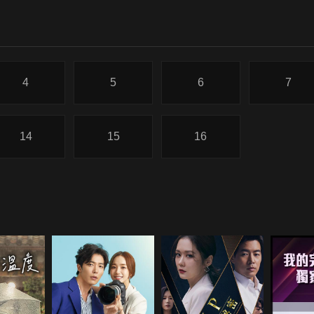
4
5
6
7
14
15
16