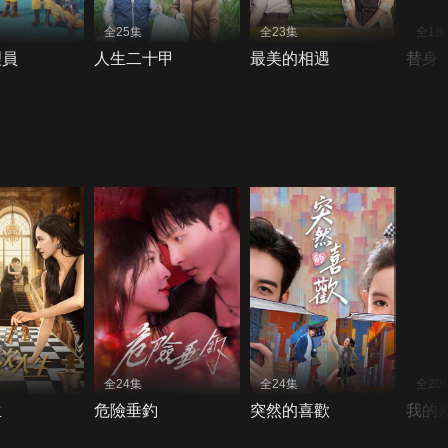
全25集
全23集
全1集
理員
人生二十甲
最美的相遇
替身
全24集
全24集
全20
生
危險垂釣
突然的喜歡
我的