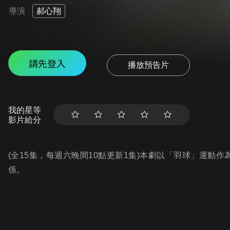
導演
郝心翔
請先登入
播放預告片
我的星等
影片給分
(全15集，每週六晚間10點更新1集)本劇以「羽球」運動
係。