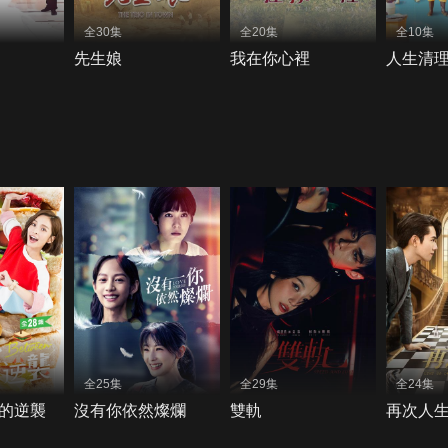
全30集
全20集
全10集
先生娘
我在你心裡
人生清
全25集
全29集
全24集
的逆襲
沒有你依然燦爛
雙軌
再次人