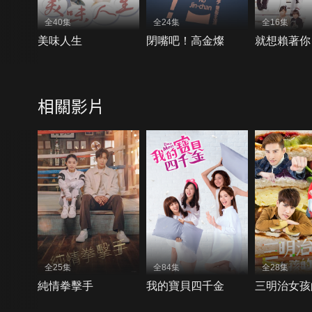
全40集
全24集
全16集
美味人生
閉嘴吧！高金燦
就想賴著你
相關影片
全25集
全84集
全28集
純情拳擊手
我的寶貝四千金
三明治女孩