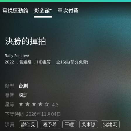
電視運動館
影劇館⁺
單次付費
決勝的揮拍
Rally For Love
2022 ．
普遍級
．HD畫質 ．全16集(部分免費)
類型
台劇
發音
國語
星等
4.3
下架時間
2026年11月04日
演員
謝佳見
程予希
王瞳
吳東諺
沈建宏