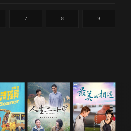
7
8
9