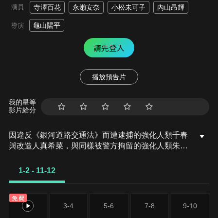
演員
寺澤百花
永瀨安奈
小松未可子
內山昂輝
龜山陽平
導演
請先登入
播放預告片
我的星等
影片給分
因違反《銀河道路交通法》而遭逮捕的強化人類千春
與改造人真希菜，與同樣被警方拘留的強化人類朱
音、鐵多，以及改造人柯特、麥克斯，被安排進行社
會勞動，負責清掃往返各行星的星際列車「銀河特
1-2 - 11-12
急」。原本看似單調的任務，卻在列車突如其來的失
控暴走後急轉直下，眾人也逐漸捲入隱藏在事件背後
免費
的龐大陰謀……
1-2
3-4
5-6
7-8
9-10