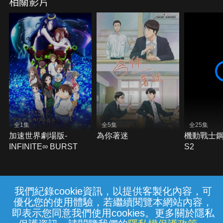
相關影片
全1集
全5集
全25集
加速世界劇場版-
為你著迷
機動戰士鋼
INFINITE∞ BURST
S2
我們紀錄cookie資訊，以提供客製化內容，可
{{notifyMsg}}
優化您的使用體驗，若繼續閱覽本網站內容，
常見問題
線上客服
服務條款
隱私權保護
即表示您同意我們使用cookies。更多關於隱私