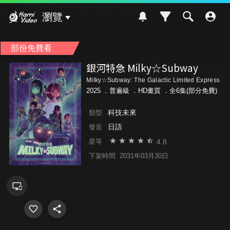
Hami Video
瀏覽
部份免費看
銀河特急 Milky☆Subway
Milky☆Subway: The Galactic Limited Express
2025 ．
普遍級
．HD畫質 ．全6集(部分免費)
科技未來
類型
日語
發音
4.8
星等
下架時間
2031年03月30日