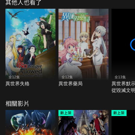
其他人也看了
可思議現象，漸漸的發生在《加速世界》裡。被龍卷
風包圍的區域也變得不能《加速》了…到底《加速世
界》發生了什麼事呢？為了要找出原因春雪跟夥伴們
向黑色龍捲風邁進…
全12集
全12集
全13集
異世界失格
異世界藥局
異世界默示
從毀滅文
界
相關影片