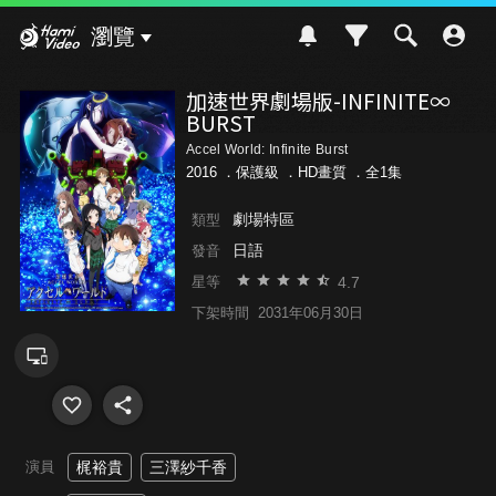
Hami Video
瀏覽
加速世界劇場版-INFINITE∞
BURST
Accel World: Infinite Burst
2016 ．
保護級
．HD畫質 ．全1集
劇場特區
類型
日語
發音
4.7
星等
下架時間
2031年06月30日
演員
梶裕貴
三澤紗千香