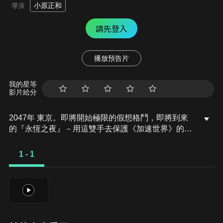
小原正和
導演
請先登入
播放預告片
我的星等
影片給分
2047年 東京。即將開始極限的假想格鬥，即將到來
的『永恆之夜』－用這雙手去保護《加速世界》的未
來！在網路上的虛擬世界進行的線上行對戰遊戲
《Brain Burst 》。身為玩家的《超頻連線者 》們在
1 - 1
比現實要快速1000倍的《加速》世界享受著對戰。私
立的梅鄉中學的有田春雪也是其中一人。是以高圓寺
為據點的《黑暗星雲》內的其中一員。跟《軍團》隊
1
長的黑雪公主一起在涉谷區域進行《領土戰》。而
《加速世界》突然有了《變遷》和黑色的巨大龍捲
風，接著連線突然被切斷。本來應該不可能發生的不